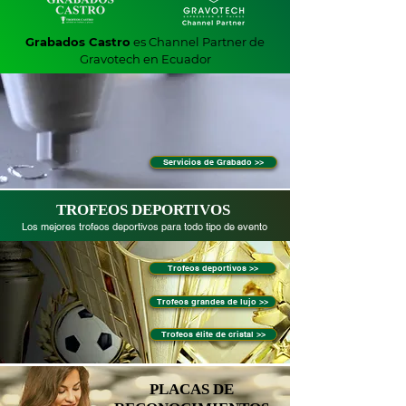
Grabados Castro
es Channel Partner de
Gravotech en Ecuador
Servicios de Grabado >>
TROFEOS DEPORTIVOS
Los mejores trofeos deportivos para todo tipo de evento
Trofeos deportivos >>
Trofeos grandes de lujo >>
Trofeos élite de cristal >>
PLACAS DE