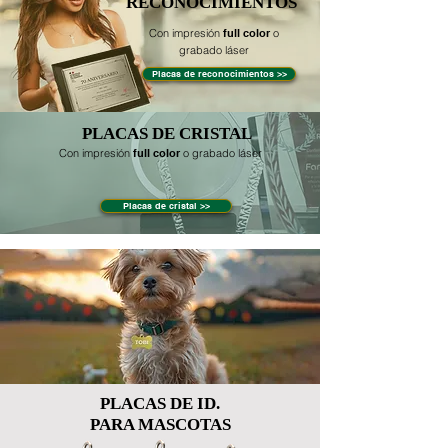
RECONOCIMIENTOS
Con impresión
full color
o
grabado láser
Placas de reconocimientos >>
PLACAS DE CRISTAL
Con impresión
full color
o grabado láser
Placas de cristal >>
PLACAS DE ID.
PARA MASCOTAS