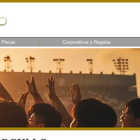
Servicio al cliente
Telf.: (02) 243-1818
ventas6@castroec.com
Placas
Corporativos y Regalos