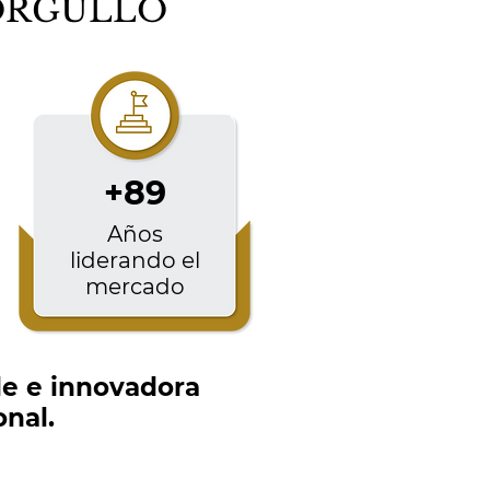
 ORGULLO
+89
Años
liderando el
mercado
de e innovadora
nal.