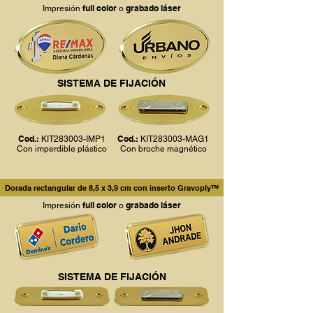
full color
grabado láser
Impresión
o
SISTEMA DE FIJACIÓN
Cod.:
Cod.:
KIT283003-IMP1
KIT283003-MAG1
Con imperdible plástico
Con broche magnético
Dorada r
ectangular de 8,5 x 3,9 cm con inserto Gravoply™
full color
grabado láser
Impresión
o
SISTEMA DE FIJACIÓN