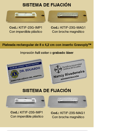
SISTEMA DE FIJACIÓN
Cod.:
KITIF-23G-IMP1
Cod.:
KITIF-23G-MAG1
Con imperdible plástico
Con broche magnético
Plateada rectangular de 8 x 4,2 cm con inserto Gravoply™
Impresión
full color
o
grabado láser
SISTEMA DE FIJACIÓN
Cod.:
KITIF-23S-IMP1
Cod.:
KITIF-23S-MAG1
Con imperdible pl
​ástico
Con broche magnético