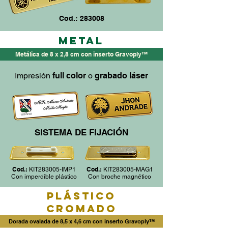
Cod.: 283008
METAL
Metálica de 8 x 2,8 cm con inserto Gravoply™
mpresión
full color
o
grabado láser
I
SISTEMA DE FIJACIÓN
Cod.:
Cod.:
KIT283005-IMP1
KIT283005-MAG1
Con imperdible plástico
Con broche magnético
PLÁSTICO
CROMADO
Dorada ovalada de 8,5 x 4,6 cm con inserto Gravoply™