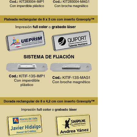
Cod.:
KIT2
83004-IMP1
Cod.:
KIT283004-MAG1
Con imperdible plástico
Con broche magnético
Plateada rectangular de 8 x 3 cm con inserto Gravoply™
full color
grabado láser
Impresión
o
SISTEMA DE FIJACIÓN
Cod.:
KITIF-13S-IMP1
Cod.:
KITIF-13S-MAG1
Con imperdible
Con broche magnético
plástico
Dorada rectangular de 8 x 4,2 cm con inserto Gravoply™
Impresión
full color
o
grabado láser