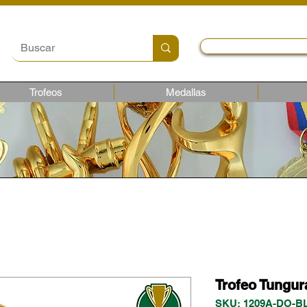
Local y Contactos
Trofeos
Medallas
Trofeo Tungu
SKU: 1209A-DO-B