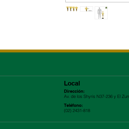
Local
Dirección:
Av. de los Shyris N37-236 y El Zur
Teléfono:
(02) 2431-818