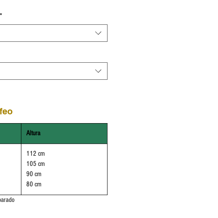
*
feo
Altura
112 cm
105 cm
90 cm
80 cm
parado