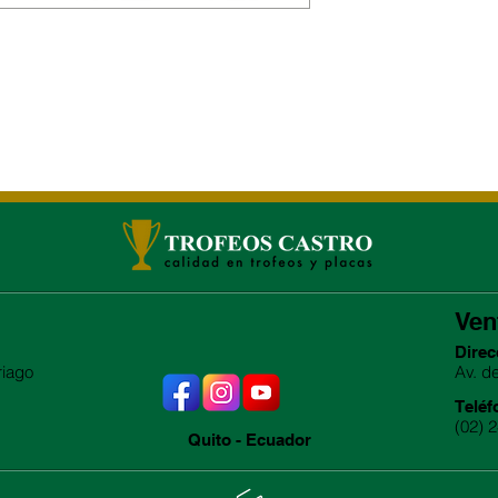
Ven
Direc
riago
Av. d
Teléf
(02) 
Quito - Ecuador