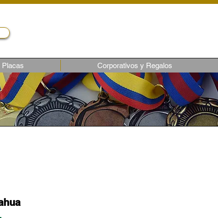
Servicio al cliente
Telf.: (02) 243-1818
ventas6@castroec.com
Placas
Corporativos y Regalos
rahua
L