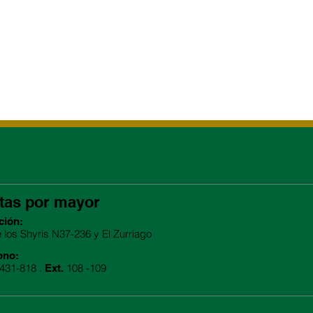
tas por mayor
ción:
e los Shyris N37-236 y El Zurriago
ono:
2431-818 .
108 -109
Ext.