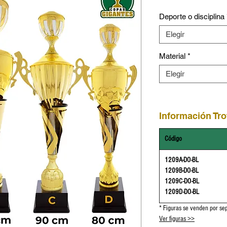
Deporte o disciplina
Elegir
Material
*
Elegir
Información Tro
Código
1209A-DO-BL
1209B-DO-BL
1209C-DO-BL
1209D-DO-BL
* Figuras se venden por se
Ver figuras >>