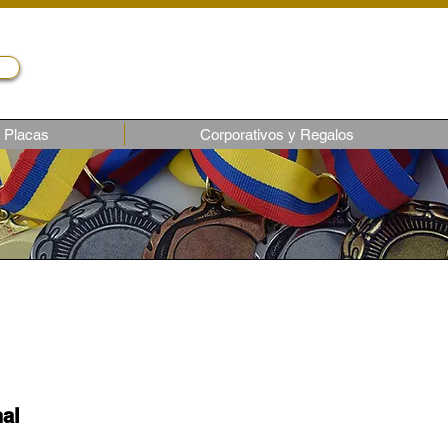
Servicio al cliente
Telf.: (02) 243-1818
ventas6@castroec.com
Placas
Corporativos y Regalos
hal