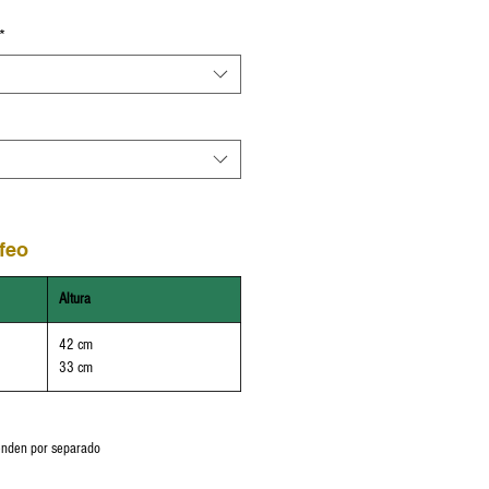
*
feo
Altura
42 cm
33 cm
venden por separado