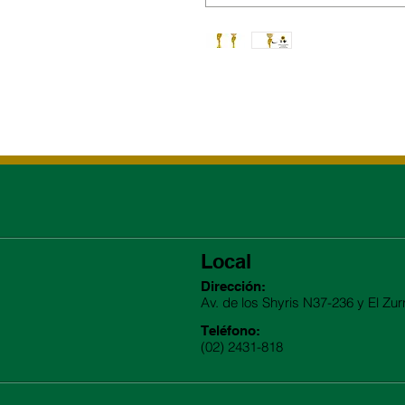
Local
Dirección:
Av. de los Shyris N37-236 y El Zur
Teléfono:
(02) 2431-818