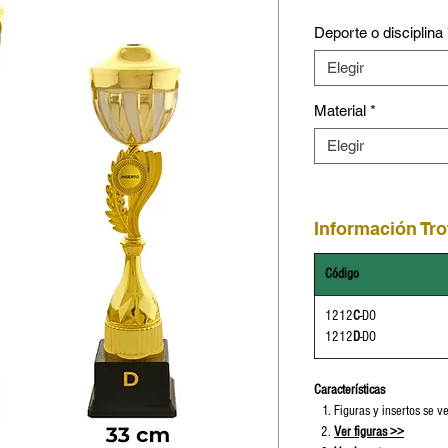
Deporte o disciplina
Elegir
Material
*
Elegir
Información Tro
Código
1212
C
-DO
1212
D
-DO
Características
Figuras y insertos se 
Ver figuras
>
>