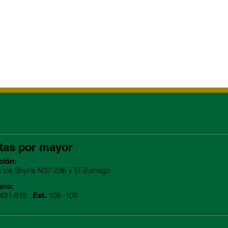
tas por mayor
ción:
e los Shyris N37-236 y El Zurriago
ono:
2431-818 .
108 -109
Ext.