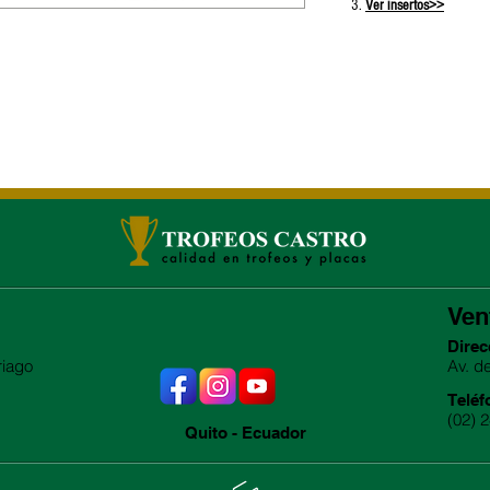
Ver insertos>>
Ven
Direc
riago
Av. d
Teléf
(02) 
Quito - Ecuador