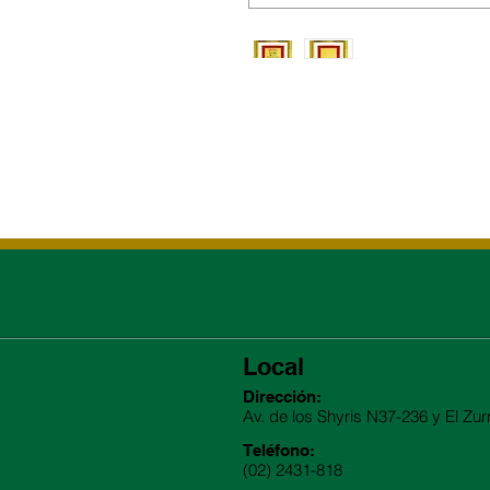
Local
Dirección:
Av. de los Shyris N37-236 y El Zur
Teléfono:
(02) 2431-818