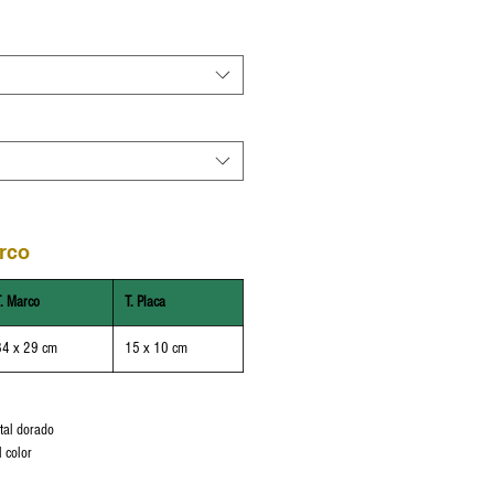
rco
T. Marco
T. Placa
34 x 29 cm
15 x 10 cm
tal dorado
l color