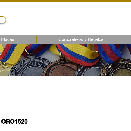
Servicio al cliente
Telf.: (02) 243-1818
ventas6@castroec.com
Placas
Corporativos y Regalos
o ORO1520