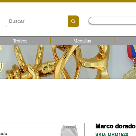
Local y Contactos
Trofeos
Medallas
Marco dorad
SKU: ORO1520