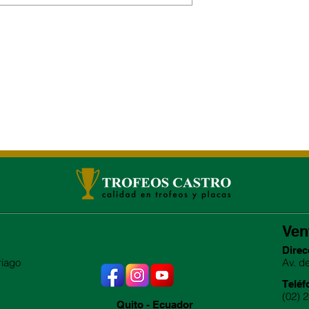
Ven
Direc
riago
Av. d
Teléf
(02) 
Quito - Ecuador