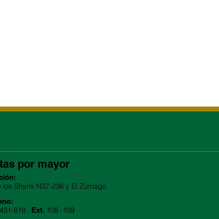
tas por mayor
ción:
e los Shyris N37-236 y El Zurriago
ono:
2431-818 .
108 -109
Ext.