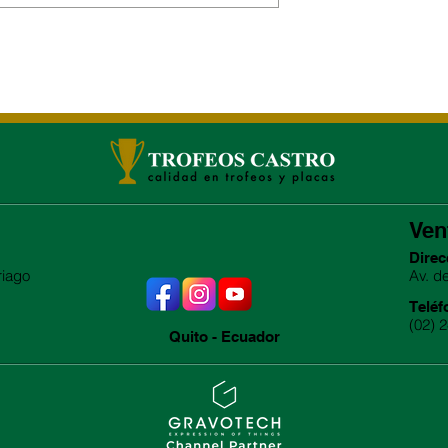
Ven
Direc
riago
Av. d
Teléf
(02) 
Quito - Ecuador