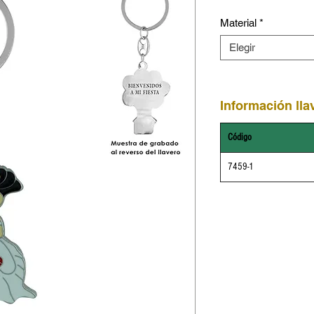
Material
*
Elegir
Información lla
Código
7459-1