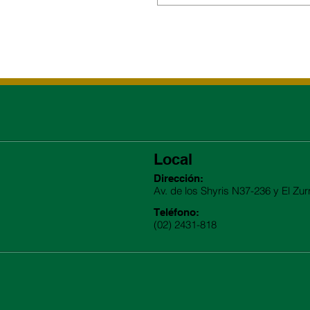
Local
Dirección:
Av. de los Shyris N37-236 y El Zur
Teléfono:
(02) 2431-818