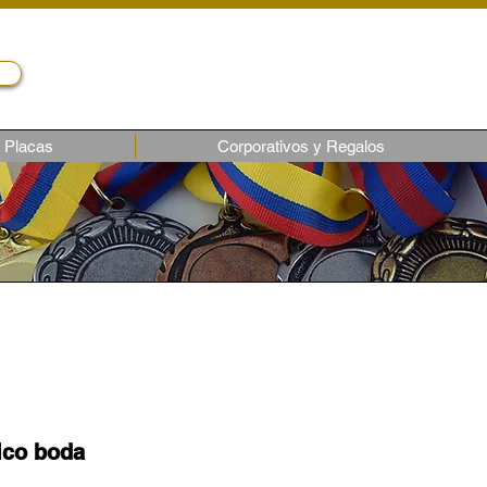
Servicio al cliente
Telf.: (02) 243-1818
ventas6@castroec.com
Placas
Corporativos y Regalos
ico boda