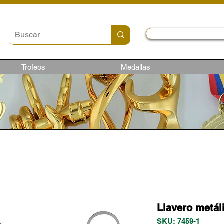
Local y Contactos
Trofeos
Medallas
Llavero metál
SKU: 7459-1