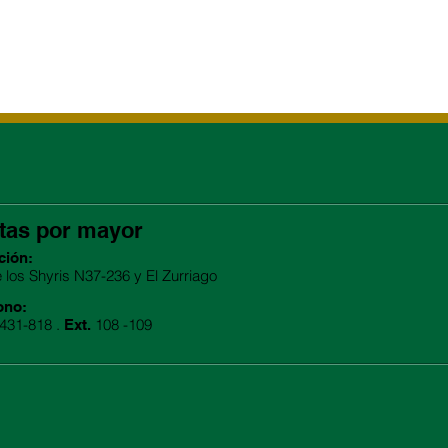
tas por mayor
ción:
e los Shyris N37-236 y El Zurriago
ono:
2431-818 .
108 -109
Ext.