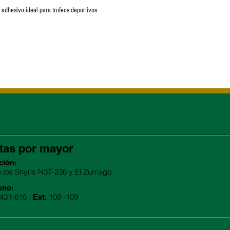
n adhesivo ideal para trofeos deportivos
tas por mayor
ción:
e los Shyris N37-236 y El Zurriago
ono:
2431-818 .
108 -109
Ext.