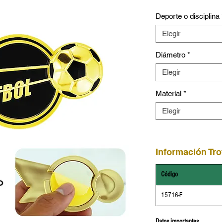
Deporte o disciplina
Elegir
Diámetro
*
Elegir
Material
*
Elegir
Información Tro
Código
15716-F
Datos importantes