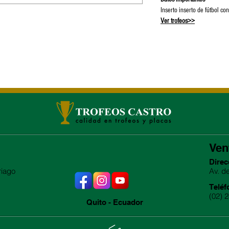
Inserto inserto de fútbol co
Ver trofeos>>
Ven
Direc
riago
Av. d
Teléf
(02) 
Quito - Ecuador