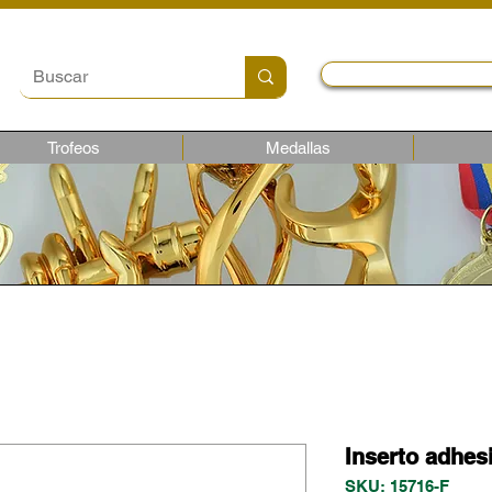
Local y Contactos
Trofeos
Medallas
Inserto adhesi
SKU: 15716-F