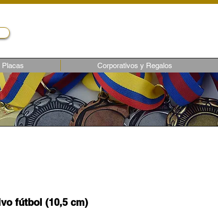
Servicio al cliente
Telf.: (02) 243-1818
ventas6@castroec.com
Placas
Corporativos y Regalos
vo fútbol (10,5 cm)