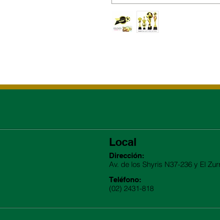
Local
Dirección:
Av. de los Shyris N37-236 y El Zur
Teléfono:
(02) 2431-818