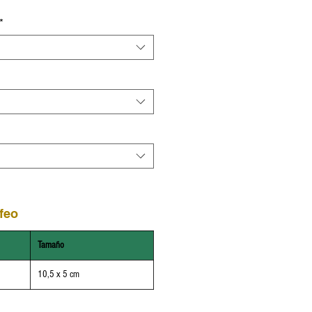
*
feo
Tamaño
10,5 x 5 cm