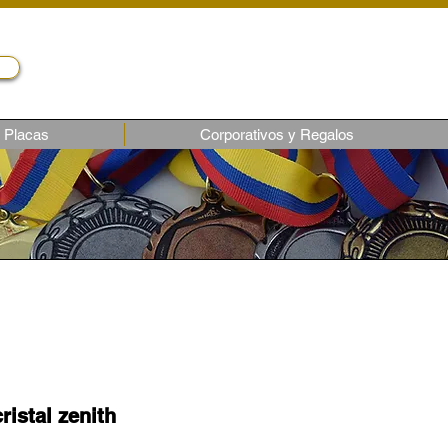
Servicio al cliente
Telf.: (02) 243-1818
ventas6@castroec.com
Placas
Corporativos y Regalos
ristal zenith