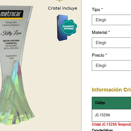
Tipo
*
Elegir
Material
*
Elegir
Precio
*
Elegir
Información Cri
Código
JC-1529A
Cristal JC-1529A Tempora
Características