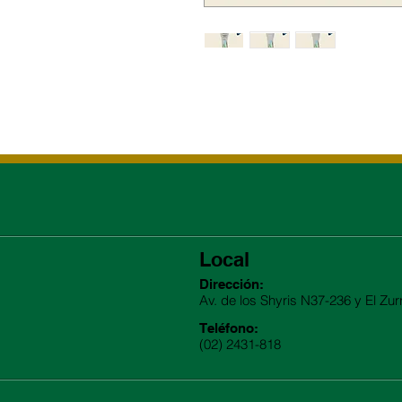
Local
Dirección:
Av. de los Shyris N37-236 y El Zur
Teléfono:
(02) 2431-818