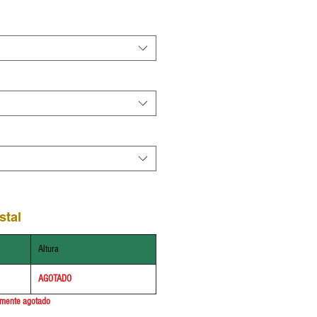
stal
Altura
AGOTADO
lmente agotado