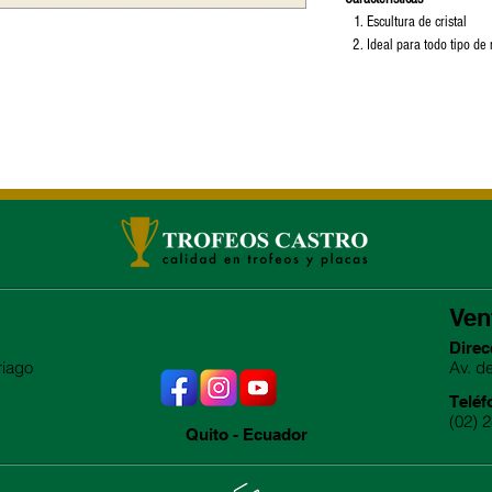
Escultura de cristal
Ideal para todo tipo de
Ven
Direc
riago
Av. d
Teléf
(02) 
Quito - Ecuador