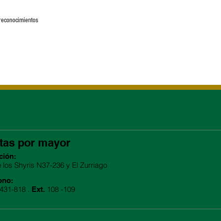
 reconocimientos
tas por mayor
ción:
e los Shyris N37-236 y El Zurriago
ono:
2431-818 .
108 -109
Ext.