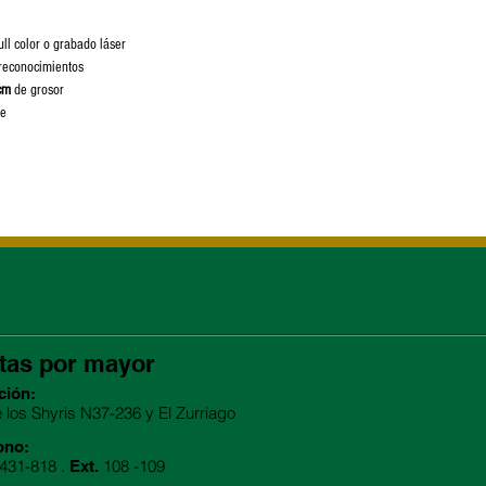
ull color o grabado láser
 reconocimientos
cm
de grosor
he
tas por mayor
ción:
e los Shyris N37-236 y El Zurriago
ono:
2431-818 .
108 -109
Ext.