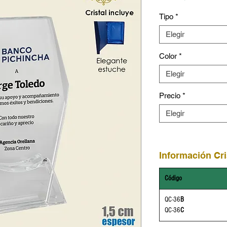
Tipo
*
Elegir
Color
*
Elegir
Precio
*
Elegir
Información Cri
Código
QC-36
B
QC-36
C