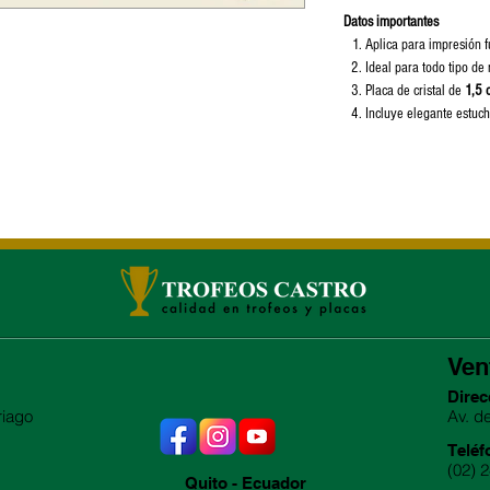
Datos importantes
Aplica para impresión f
Ideal para todo tipo de
Placa de cristal de
1,5 
Incluye elegante estuc
Ven
Direc
riago
Av. d
Teléf
(02) 
Quito - Ecuador