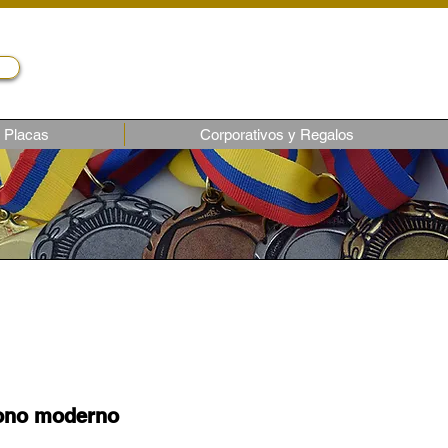
Servicio al cliente
Telf.: (02) 243-1818
ventas6@castroec.com
Placas
Corporativos y Regalos
gono moderno