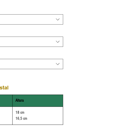
stal
Altura
18 cm
16,5 cm