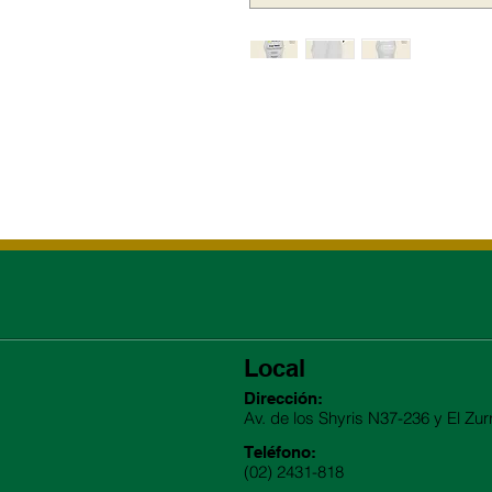
Local
Dirección:
Av. de los Shyris N37-236 y El Zur
Teléfono:
(02) 2431-818