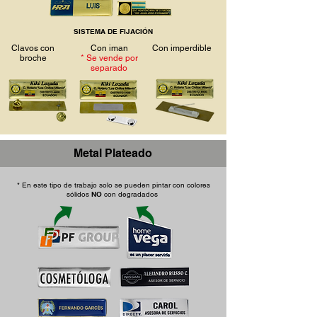
SISTEMA DE FIJACIÓN
Clavos con
Con iman
Con imperdible
broche
* Se vende por
separado
Metal Plateado
* En este tipo de trabajo solo se pueden pintar con colores
sólidos
NO
con
degradados