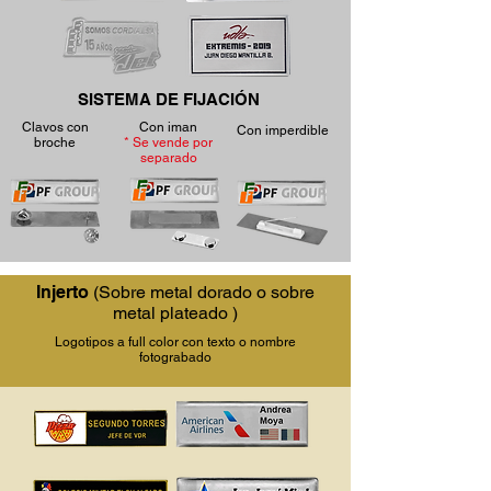
SISTEMA DE FIJACIÓN
Clavos con
Con iman
Con imperdible
broche
* Se vende por
separado
Injerto
(Sobre metal dorado o sobre
metal plateado )
Logotipos a full color con texto o nombre
fotograbado