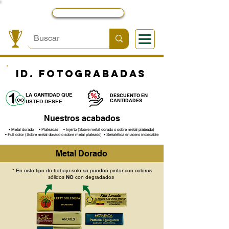
Local y Contactos
ID. FOTOGRABADAS
LA CANTIDAD QUE
DESCUENTO EN
CANTIDADES
USTED DESEE
Nuestros acabados
• Metal dorado • Plateadas • Injerto (Sobre metal dorado o sobre metal plateado)
• Full color (Sobre metal dorado o sobre metal plateado) • Señalética en acero inoxidable
Metal Dorado
* En este tipo de trabajo solo se pueden pintar con colores
sólidos
NO
con
degradados