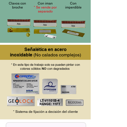
Clavos con
Con iman
Con
broche
* Se vende por
imperdible
separado
Señalética en acero
inoxidable
(No calados complejos)
* En este tipo de trabajo solo se pueden pintar con
colores
sólidos
NO
con degradados
* Sistema de fijación a decisión del cliente