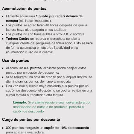
Acumulación de puntos
El cliente acumulará
1 punto
por cada
2 dólares de
compra
(sin incluir impuestos).
Los puntos se acreditarán 48 horas después de que la
factura haya sido pagada en su totalidad.
Los puntos no son transferibles a otro RUC o nombre.
Trofeos Castro
se reserva el derecho a concluir a
cualquier cliente del programa de fidelización. Esto se hará
de forma automática en caso de inactividad en la
acumulación o uso de la cuenta”.
Uso de puntos
Al acumular
300 puntos
, el cliente podrá canjear estos
puntos por un cupón de descuento.
Si se realizare una nota de crédito por cualquier motivo, se
disminuirán los puntos de manera inmediata.
Una vez que el cliente haya canjeado sus puntos por un
cupón de descuento, el cupón no se podrá restituir en una
nueva factura o transferir a otra factura.
Ejemplo:
Si el cliente requiere una nueva factura por
modificación de datos o de producto, perderá el
cupón de descuento.
Canje de puntos por descuento
300 puntos
otorgarán un
cupón de 10% de descuento
para aplicar a una factura.